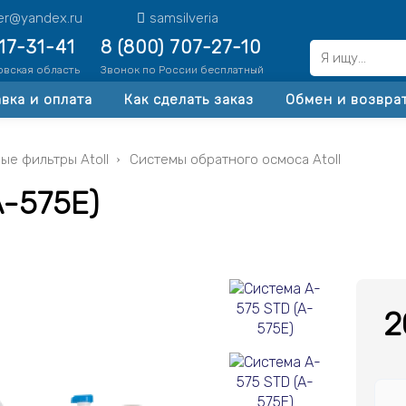
ter@yandex.ru
samsilveria
517-31-41
8 (800) 707-27-10
овская область
Звонок по России бесплатный
вка и оплата
Как сделать заказ
Обмен и возвра
ые фильтры Atoll
Системы обратного осмоса Atoll
A-575E)
2