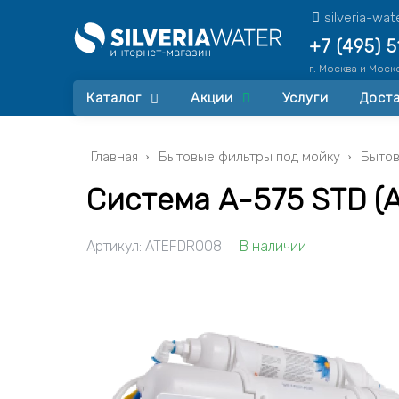
silveria-wa
+7 (495) 
г. Москва и Моск
Каталог
Акции
Услуги
Доста
Главная
Бытовые фильтры под мойку
Бытов
Система A-575 STD (
Артикул:
ATEFDR008
В наличии