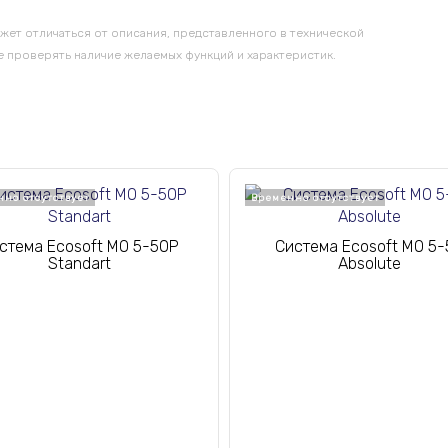
жет отличаться от описания, представленного в технической
 проверять наличие желаемых функций и характеристик.
но отсутствует
Временно отсутствует
стема Ecosoft MO 5-50P
Система Ecosoft MO 5-
Standart
Absolute