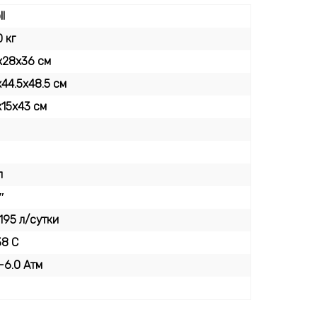
ll
0 кг
х28х36 см
44.5х48.5 см
х15х43 см
л
″
195 л/сутки
38 С
-6.0 Атм