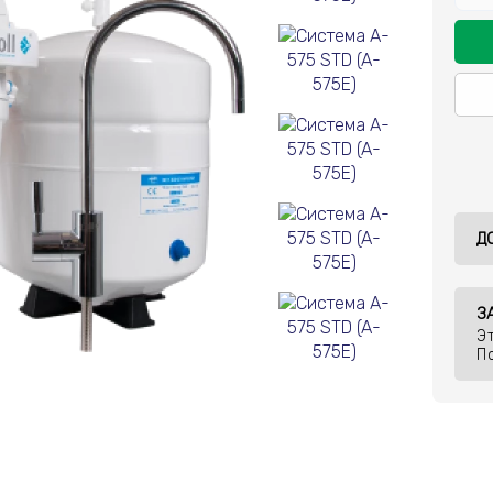
Д
З
Э
П