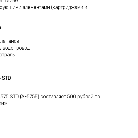
нштейне
рующими элементами (картриджами и
ы
клапанов
в водопровод
страль
3 STD
-575 STD (A-575E) составляет 500 рублей по
ии».