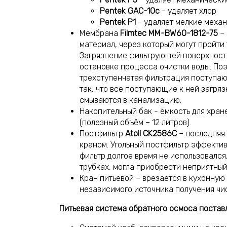
Pentek GAC-10c
- удаляет хлор
Pentek P1
- удаляет мелкие механ
Мембрана
Filmtec MM-BW60-1812-75
– 
материал, через который могут пройти
Загрязнение фильтрующей поверхност
остановке процесса очистки воды. По
трехступенчатая фильтрация поступаю
так, что все поступающие к ней загряз
смываются в канализацию.
Накопительный бак - ёмкость для хран
(полезный объём – 12 литров).
Постфильтр
Atoll CK2586C
– последняя
краном. Угольный постфильтр эффективн
фильтр долгое время не использовался
трубках, могла приобрести неприятный
Кран питьевой – врезается в кухонную
независимого источника получения чис
Питьевая система обратного осмоса поставл