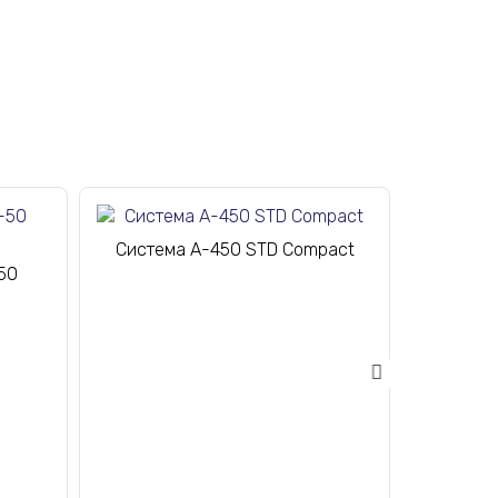
Система A-450 STD Compact
Пос
50