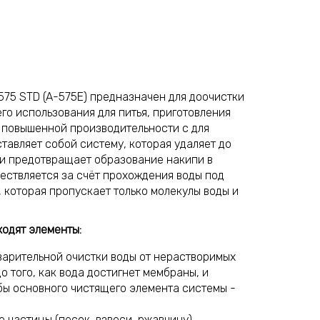
-575 STD (A-575E) предназначен для доочистки
го использования для питья, приготовления
ь повышенной производительности с для
тавляет собой систему, которая удаляет до
 и предотвращает образование накипи в
ествляется за счёт прохождения воды под
которая пропускает только молекулы воды и
ходят элементы:
варительной очистки воды от нерастворимых
о того, как вода достигнет мембраны, и
ы основного чистящего элемента системы -
 частицы (песок, взвеси, ржавчину)