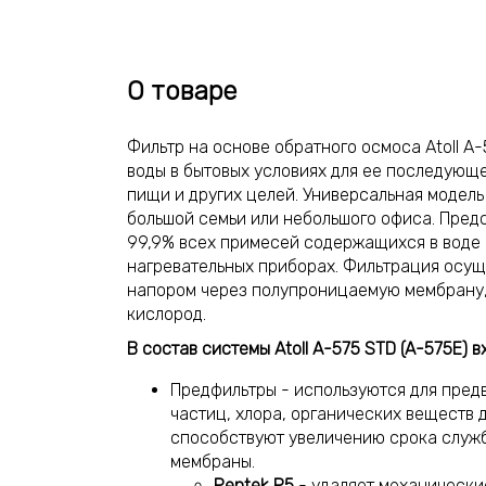
О товаре
Фильтр на основе обратного осмоса Atoll A
воды в бытовых условиях для ее последующе
пищи и других целей. Универсальная модел
большой семьи или небольшого офиса. Предс
99,9% всех примесей содержащихся в воде
нагревательных приборах. Фильтрация осущ
напором через полупроницаемую мембрану, 
кислород.
В состав системы Atoll A-575 STD (A-575E) в
Предфильтры - используются для пред
частиц, хлора, органических веществ д
способствуют увеличению срока служб
мембраны.
Pentek P5
- удаляет механические