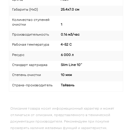
Габариты (HxD)
25.4x7.0 см
Количество ступеней
очистки
1
Производительность
0.16 м3/час
Рабочая температура
4-52 C
Ресурс
6 000 л
Стандарт картриджа
Slim Line 10″
Степень очистки
10 мкм
Страна-производитель
Тайвань
Описание товара носит информационный характер и может
отличаться от описания, представленного в технической
документации производителя. Рекомендуем при покупке
проверять наличие желаемых функций и характеристик.