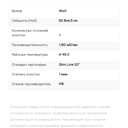
Бренд
Atoll
Габариты (HxD)
50.8x6.3 см
Количество ступеней
очистки
1
Производительность
1.80 м3/час
Рабочая температура
4-95 C
Стандарт картриджа
Slim Line 20″
Степень очистки
1 мкм
Страна-производитель
РФ
Описание товара носит информационный характер и может
отличаться от описания, представленного в технической
документации производителя. Рекомендуем при покупке
проверять наличие желаемых функций и характеристик.