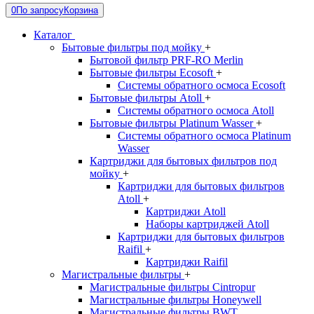
0
По запросу
Корзина
Каталог
Бытовые фильтры под мойку
+
Бытовой фильтр PRF-RO Merlin
Бытовые фильтры Ecosoft
+
Системы обратного осмоса Ecosoft
Бытовые фильтры Atoll
+
Системы обратного осмоса Atoll
Бытовые фильтры Platinum Wasser
+
Системы обратного осмоса Platinum
Wasser
Картриджи для бытовых фильтров под
мойку
+
Картриджи для бытовых фильтров
Atoll
+
Картриджи Atoll
Наборы картриджей Atoll
Картриджи для бытовых фильтров
Raifil
+
Картриджи Raifil
Магистральные фильтры
+
Магистральные фильтры Cintropur
Магистральные фильтры Honeywell
Магистральные фильтры BWT