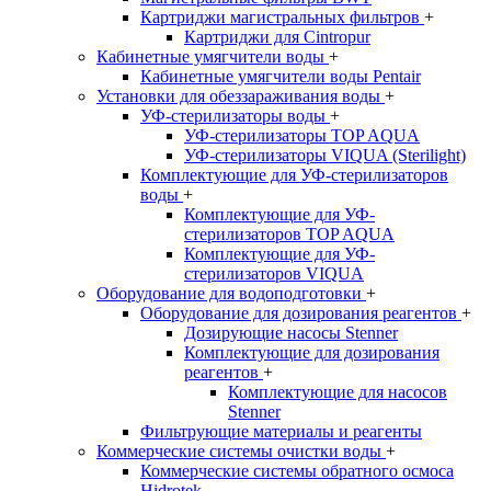
Картриджи магистральных фильтров
+
Картриджи для Cintropur
Кабинетные умягчители воды
+
Кабинетные умягчители воды Pentair
Установки для обеззараживания воды
+
УФ-стерилизаторы воды
+
УФ-стерилизаторы TOP AQUA
УФ-стерилизаторы VIQUA (Sterilight)
Комплектующие для УФ-стерилизаторов
воды
+
Комплектующие для УФ-
стерилизаторов TOP AQUA
Комплектующие для УФ-
стерилизаторов VIQUA
Оборудование для водоподготовки
+
Оборудование для дозирования реагентов
+
Дозирующие насосы Stenner
Комплектующие для дозирования
реагентов
+
Комплектующие для насосов
Stenner
Фильтрующие материалы и реагенты
Коммерческие системы очистки воды
+
Коммерческие системы обратного осмоса
Hidrotek