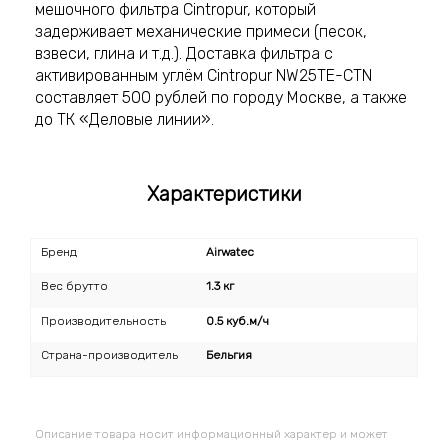
мешочного фильтра Cintropur, который
задерживает механические примеси (песок,
взвеси, глина и т.д.). Доставка фильтра с
активированным углём Cintropur NW25TE-CTN
составляет 500 рублей по городу Москве, а также
до ТК «Деловые линии».
Характеристики
Бренд
Airwatec
Вес брутто
1.3 кг
Производительность
0.5 куб.м/ч
Страна-производитель
Бельгия
Описание товара носит информационный характер и может