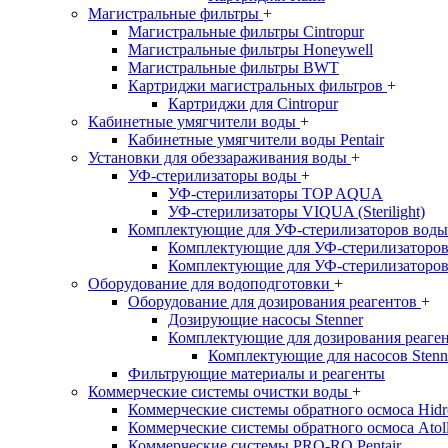
Магистральные фильтры
+
Магистральные фильтры Cintropur
Магистральные фильтры Honeywell
Магистральные фильтры BWT
Картриджи магистральных фильтров
+
Картриджи для Cintropur
Кабинетные умягчители воды
+
Кабинетные умягчители воды Pentair
Установки для обеззараживания воды
+
УФ-стерилизаторы воды
+
УФ-стерилизаторы TOP AQUA
УФ-стерилизаторы VIQUA (Sterilight)
Комплектующие для УФ-стерилизаторов вод
Комплектующие для УФ-стерилизатор
Комплектующие для УФ-стерилизатор
Оборудование для водоподготовки
+
Оборудование для дозирования реагентов
+
Дозирующие насосы Stenner
Комплектующие для дозирования реаге
Комплектующие для насосов Stenn
Фильтрующие материалы и реагенты
Коммерческие системы очистки воды
+
Коммерческие системы обратного осмоса Hidr
Коммерческие системы обратного осмоса Atol
Коммерческие системы PRO-RO Pentair