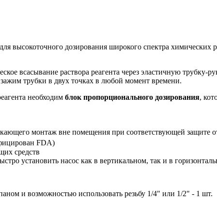
для высокоточного дозирования широкого спектра химических 
ское всасывание раствора реагента через эластичную трубку-ру
ажим трубки в двух точках в любой момент времени.
реагента необходим
блок пропорционального дозирования
, ко
скающего монтаж вне помещения при соответствующей защите о
фицирован FDA)
ющих средств
ыстро установить насос как в вертикальном, так и в горизонтал
ом и возможностью использовать резьбу 1/4" или 1/2" - 1 шт.