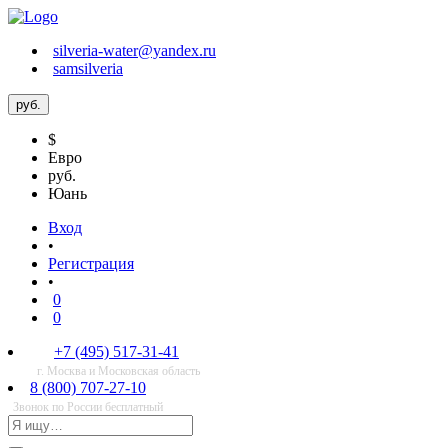
silveria-water@yandex.ru
samsilveria
руб.
$
Евро
руб.
Юань
Вход
•
Регистрация
•
0
0
+7 (495) 517-31-41
г. Москва и Московская область
8 (800) 707-27-10
Звонок по России бесплатный