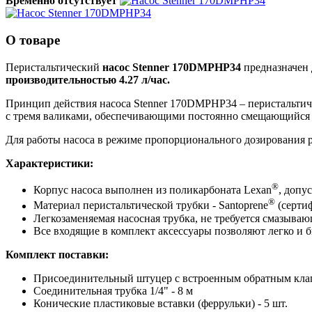
Временно отсутствует
О товаре
Перистальтический
насос Stenner 170DMPHP34
предназначен 
производительностью 4.27 л/час.
Принцип действия насоса Stenner 170DMPHP34 – перистальтиче
с тремя валиками, обеспечивающими постоянно смещающийся з
Для работы насоса в режиме пропорционального дозирования 
Характеристики:
®
Корпус насоса выполнен из поликарбоната Lexan
, допу
®
Материал перистальтической трубки - Santoprene
(серти
Легкозаменяемая насосная трубка, не требуется смазыва
Все входящие в комплект аксессуары позволяют легко и б
Комплект поставки:
Присоединительный штуцер с встроенным обратным клапан
Соединительная трубка 1/4" - 8 м
Конические пластиковые вставки (феррульки) - 5 шт.