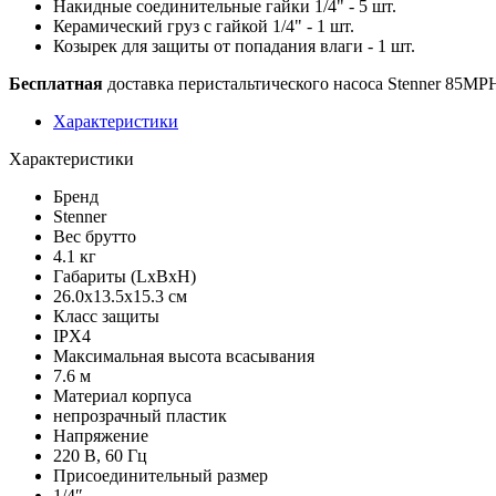
Накидные соединительные гайки 1/4" - 5 шт.
Керамический груз с гайкой 1/4" - 1 шт.
Козырек для защиты от попадания влаги - 1 шт.
Бесплатная
доставка перистальтического насоса Stenner 85MP
Характеристики
Характеристики
Бренд
Stenner
Вес брутто
4.1 кг
Габариты (LxBxH)
26.0х13.5х15.3 см
Класс защиты
IPX4
Максимальная высота всасывания
7.6 м
Материал корпуса
непрозрачный пластик
Напряжение
220 В, 60 Гц
Присоединительный размер
1/4″