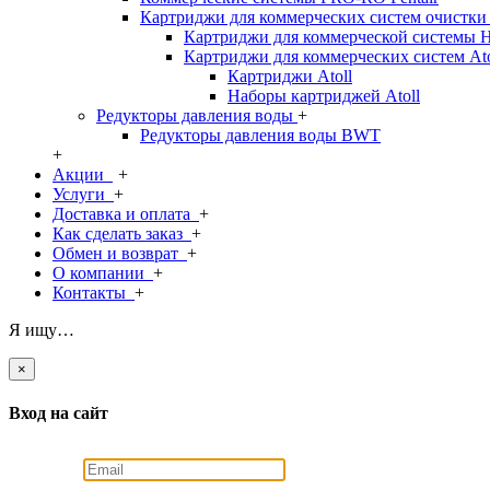
Картриджи для коммерческих систем очистк
Картриджи для коммерческой системы H
Картриджи для коммерческих систем At
Картриджи Atoll
Наборы картриджей Atoll
Редукторы давления воды
+
Редукторы давления воды BWT
+
Акции
+
Услуги
+
Доставка и оплата
+
Как сделать заказ
+
Обмен и возврат
+
О компании
+
Контакты
+
Я ищу…
×
Вход на сайт