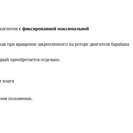
реагентов
с фиксированной максимальной
кав при вращении закрепленного на роторе двигателя барабана
торый приобретается отдельно.
т влаги
ьном положении.