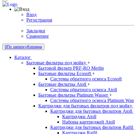
Вход
Регистрация
Закладки
Сравнение
0
По запросу
Корзина
Каталог
Бытовые фильтры под мойку
+
Бытовой фильтр PRF-RO Merlin
Бытовые фильтры Ecosoft
+
Системы обратного осмоса Ecosoft
Бытовые фильтры Atoll
+
Системы обратного осмоса Atoll
Бытовые фильтры Platinum Wasser
+
Системы обратного осмоса Platinum Was
Картриджи для бытовых фильтров под мойку
Картриджи для бытовых фильтров Atoll
Картриджи Atoll
Наборы картриджей Atoll
Картриджи для бытовых фильтров Raifi
Картриджи Raifil