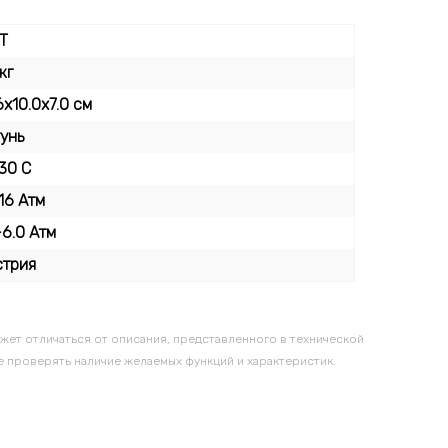
T
 кг
6x10.0x7.0 см
тунь
30 C
16 Атм
-6.0 Атм
стрия
жет отличаться от описания, представленного в технической
 проверять наличие желаемых функций и характеристик.