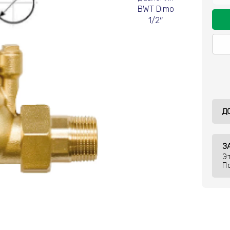
Д
З
Э
П