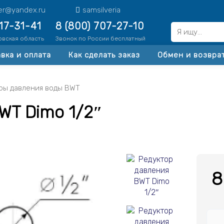
ter@yandex.ru
samsilveria
517-31-41
8 (800) 707-27-10
овская область
Звонок по России бесплатный
вка и оплата
Как сделать заказ
Обмен и возвра
ры давления воды BWT
WT Dimo 1/2″
8