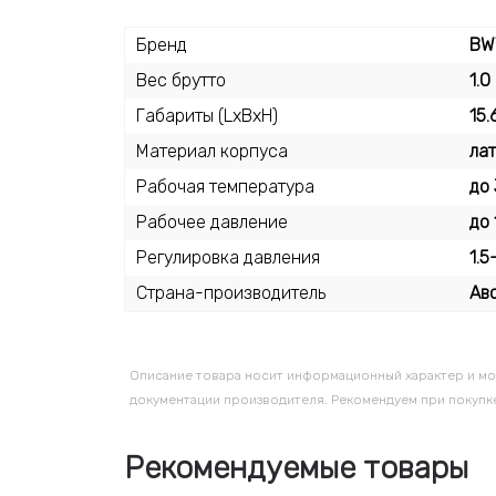
Бренд
BW
Вес брутто
1.0
Габариты (LxBxH)
15.
Материал корпуса
ла
Рабочая температура
до 
Рабочее давление
до 
Регулировка давления
1.5
Страна-производитель
Ав
Описание товара носит информационный характер и мо
документации производителя. Рекомендуем при покупке
Рекомендуемые товары