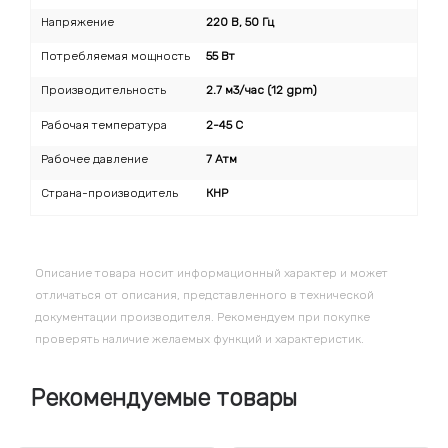
Напряжение
220 В, 50 Гц
Потребляемая мощность
55 Вт
Производительность
2.7 м3/час (12 gpm)
Рабочая температура
2-45 C
Рабочее давление
7 Атм
Страна-производитель
КНР
Описание товара носит информационный характер и может
отличаться от описания, представленного в технической
документации производителя. Рекомендуем при покупке
проверять наличие желаемых функций и характеристик.
Рекомендуемые товары