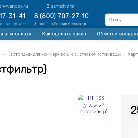
ter@yandex.ru
samsilveria
517-31-41
8 (800) 707-27-10
овская область
Звонок по России бесплатный
вка и оплата
Как сделать заказ
Обмен и возвра
ы
Картриджи для коммерческих систем очистки воды
Карт
стфильтр)
2