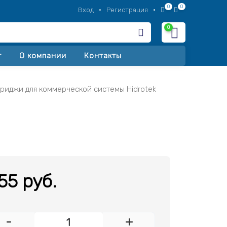
0
0
Вход
•
Регистрация
•
0
Корзина
т
О компании
Контакты
риджи для коммерческой системы Hidrotek
55 руб.
-
+