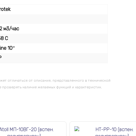
rotek
2 м3/час
38 C
Line 10″
Р
жет отличаться от описания, представленного в технической
 проверять наличие желаемых функций и характеристик.