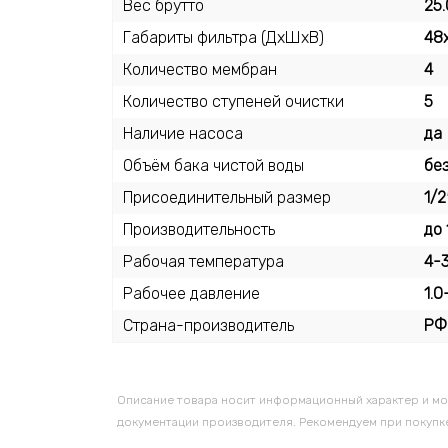
Вес брутто
25.
Габариты фильтра (ДхШхВ)
48
Количество мембран
4
Количество ступеней очистки
5
Наличие насоса
да
Объём бака чистой воды
бе
Присоединительный размер
1/2
Производительность
до 
Рабочая температура
4-
Рабочее давление
1.0
Страна-производитель
РФ
Описание товара носит информационный характер и мо
документации производителя. Рекомендуем при покупке