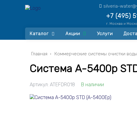
silveria-water@
+7 (495) 
г. Москва и Моск
Каталог
Акции
Услуги
Доста
Главная
Коммерческие системы очистки вод
Система A-5400p STD
Артикул:
ATEFDR018
В наличии