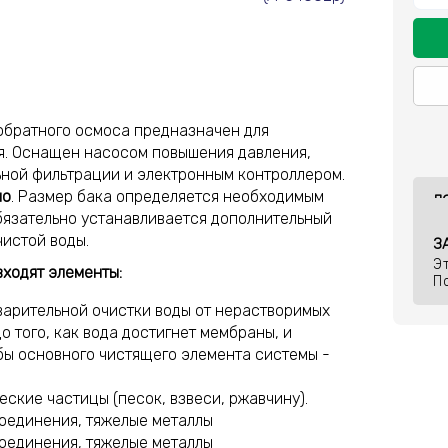
 обратного осмоса предназначен для
я. Оснащен насосом повышения давления,
ьной фильтрации и электронным контроллером.
но
. Размер бака определяется необходимым
Д
обязательно устанавливается дополнительный
чистой воды.
З
Э
входят элементы:
П
варительной очистки воды от нерастворимых
о того, как вода достигнет мембраны, и
ы основного чистящего элемента системы -
еские частицы (песок, взвеси, ржавчину).
соединения, тяжелые металлы
соединения, тяжелые металлы