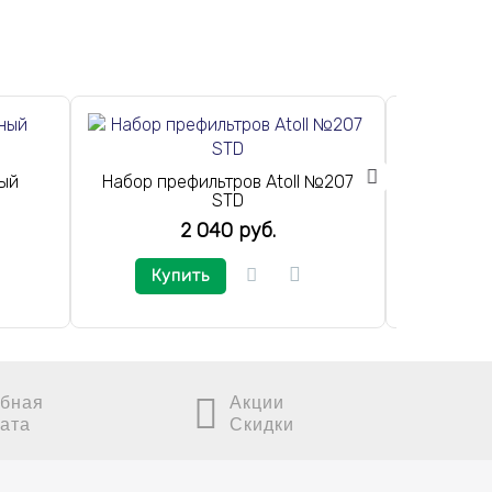
Atol
п
ный
Набор префильтров Atoll №207
STD
2 040 руб.
Купить
Ку
бная
Акции
ата
Скидки