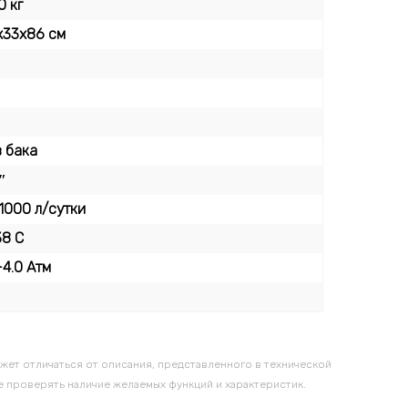
0 кг
х33х86 см
з бака
″
1000 л/сутки
38 С
-4.0 Атм
жет отличаться от описания, представленного в технической
 проверять наличие желаемых функций и характеристик.