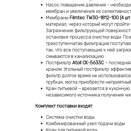
Насос повышения давления - необходи
мембран и увеличения их селективност
Мембраны
Filmtec TW30-1812-100 (4 шт.
материал, через который могут пройти
Загрязнение фильтрующей поверхност
остановке процесса очистки воды. По
трехступенчатая фильтрация поступаю
так, что все поступающие к ней загряз
смываются в канализацию.
Постфильтр
Atoll CK-5633C
– последняя
краном. Угольный постфильтр эффективн
фильтр долгое время не использовался
трубках, могла приобрести неприятный
Кран питьевой – врезается в кухонную
независимого источника получения чис
Комплект поставки входят:
С
истема очистки воды
Комбинированный узел подачи воды
Кран для питьевой воды