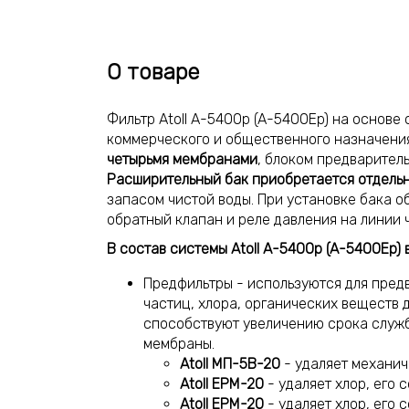
О товаре
Фильтр Atoll A-5400p (A-5400Ep) на основе
коммерческого и общественного назначени
четырьмя мембранами
, блоком предварител
Расширительный бак приобретается отдель
запасом чистой воды. При установке бака 
обратный клапан и реле давления на линии 
В состав системы Atoll A-5400p (A-5400Ep) 
Предфильтры - используются для пред
частиц, хлора, органических веществ д
способствуют увеличению срока служб
мембраны.
Atoll МП-5В-20
- удаляет механич
Atoll EPM-20
- удаляет хлор, его 
Atoll EPM-20
- удаляет хлор, его 