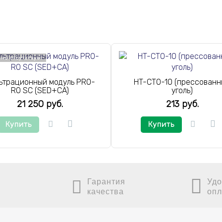
но отсутствует
ьтрационный модуль PRO-
HT-CTO-10 (прессован
RO SC (SED+CA)
уголь)
21 250 руб.
213 руб.
Купить
Купить
Гарантия
Удо
качества
опл