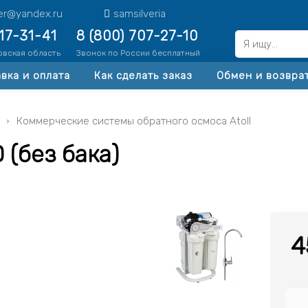
ter@yandex.ru
samsilveria
517-31-41
8 (800) 707-27-10
овская область
Звонок по России бесплатный
вка и оплата
Как сделать заказ
Обмен и возвра
ы
Коммерческие системы обратного осмоса Atoll
(без бака)
4