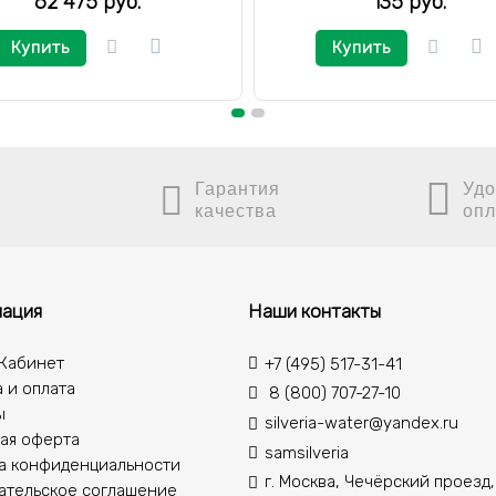
62 475 руб.
135 руб.
Купить
Купить
Гарантия
Удо
качества
опл
ация
Наши контакты
Кабинет
+7 (495) 517-31-41
 и оплата
8 (800) 707-27-10
ы
silveria-water@yandex.ru
ая оферта
samsilveria
а конфиденциальности
г. Москва, Чечёрский проезд,
ательское соглашение