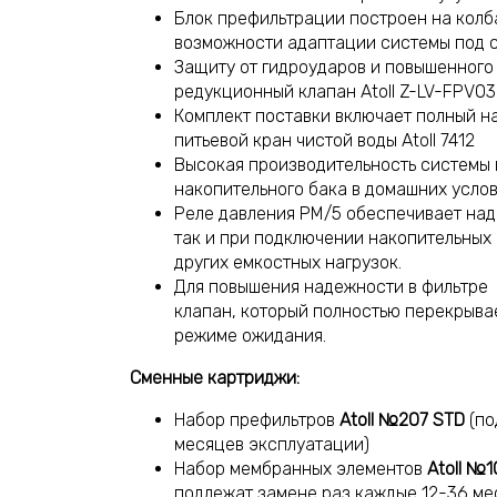
Блок префильтрации построен на колбах
возможности адаптации системы под с
Защиту от гидроударов и повышенного
редукционный клапан Atoll Z-LV-FPV0
Комплект поставки включает полный н
питьевой кран чистой воды Atoll 7412
Высокая производительность системы 
накопительного бака в домашних услов
Реле давления PM/5 обеспечивает над
так и при подключении накопительных
других емкостных нагрузок.
Для повышения надежности в фильтре
клапан, который полностью перекрывае
режиме ожидания.
Сменные картриджи:
Набор префильтров
Atoll №207 STD
(по
месяцев эксплуатации)
Набор мембранных элементов
Atoll №
подлежат замене раз каждые 12-36 ме