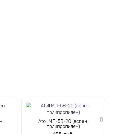
н.
Atoll МП-5В-20 (вспен.
Atol
полипропилен)