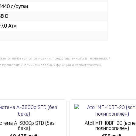
1440 л/сутки
38 С
-7.0 Атм
жет отличаться от описания, представленного в технической
 проверять наличие желаемых функций и характеристик.
стема A-3800p STD (без
Atoll МП-10ВГ-20 (вспе
бака)
полипропилен)