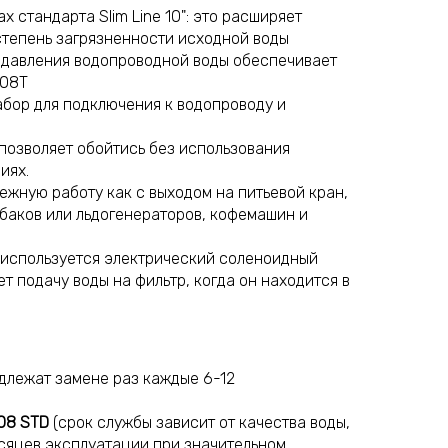
 стандарта Slim Line 10": это расширяет
тепень загрязненности исходной воды
 давления водопроводной воды обеспечивает
308Т
абор для подключения к водопроводу и
позволяет обойтись без использования
иях.
ежную работу как с выходом на питьевой кран,
 баков или льдогенераторов, кофемашин и
 используется электрический соленоидный
т подачу воды на фильтр, когда он находится в
длежат замене раз каждые 6-12
108 STD
(срок службы зависит от качества воды,
сяцев эксплуатации при значительном