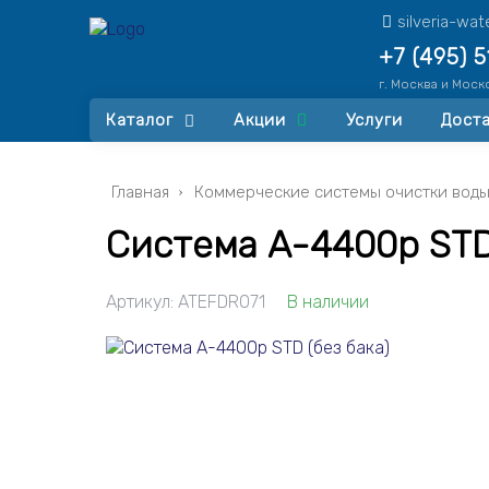
silveria-wa
+7 (495) 
г. Москва и Моск
Каталог
Акции
Услуги
Доста
Главная
Коммерческие системы очистки вод
Система A-4400p STD 
Артикул:
ATEFDR071
В наличии