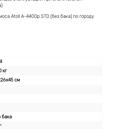
а)
оса Atoll A-4400p STD (без бака) по городу
ll
0 кг
х26х45 см
з бака
″