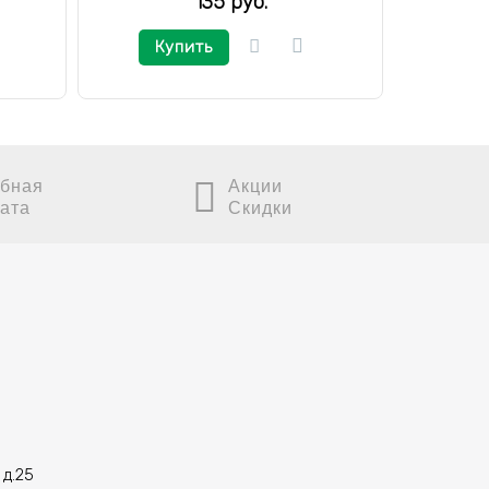
135 руб.
Купить
К
бная
Акции
ата
Скидки
 д.25