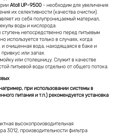
ерии
Atoll UP-9500
- необходим для увеличения
ния их селективности (качества очистки).
авляет из себя полупроницаемый материал,
лекулы воды и кислорода.
 ступень непосредственно перед питьевым
о используется только в случаях, когда
, и очищенная вода, находящаяся в баке и
 привкус или запах.
 мойку или столешницу. Служит в качестве
той питьевой воды отдельно от общего потока.
овых
например, при использовании системы в
нного питания и т.п.) рекомендуется установка
актная высокопроизводительная
а 3012, производительности фильтра