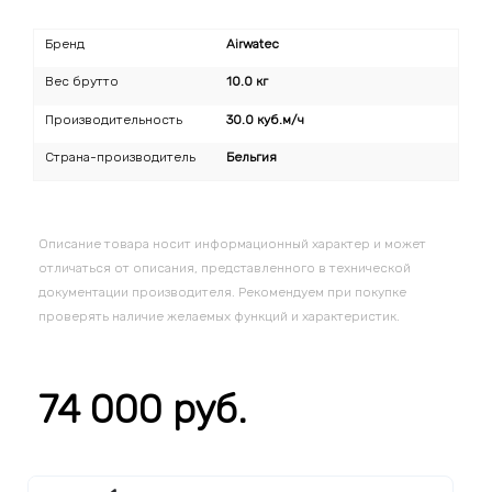
Бренд
Airwatec
Вес брутто
10.0 кг
Производительность
30.0 куб.м/ч
Страна-производитель
Бельгия
Описание товара носит информационный характер и может
отличаться от описания, представленного в технической
документации производителя. Рекомендуем при покупке
проверять наличие желаемых функций и характеристик.
74 000 руб.